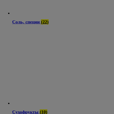
Соль, специи
(22)
Сухофрукты
(10)