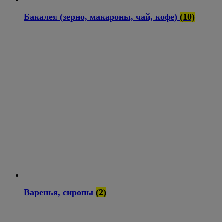
Бакалея (зерно, макароны, чай, кофе)
(10)
Варенья, сиропы
(2)