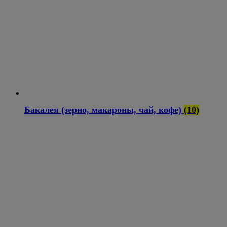
Бакалея (зерно, макароны, чай, кофе)
(10)