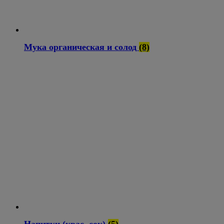
Мука органическая и солод
(8)
Напитки (квас, сок)
(5)