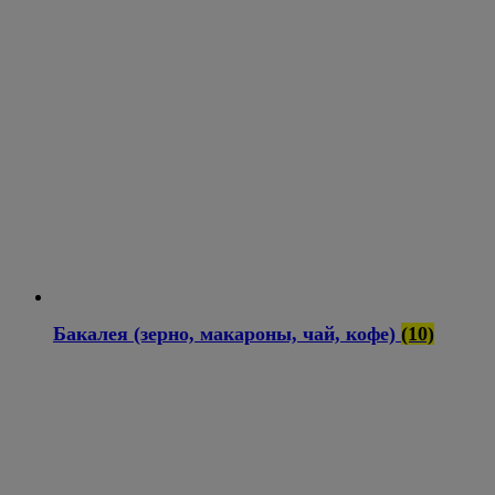
Бакалея (зерно, макароны, чай, кофе)
(10)