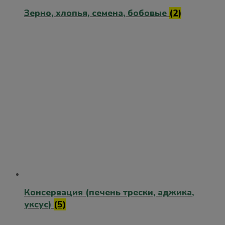
Зерно, хлопья, семена, бобовые
(2)
Консервация (печень трески, аджика,
уксус)
(5)