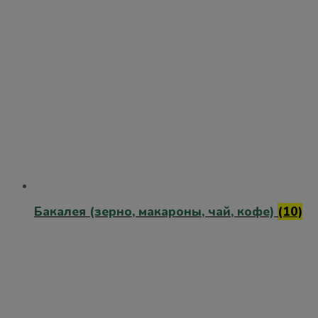
Бакалея (зерно, макароны, чай, кофе)
(10)