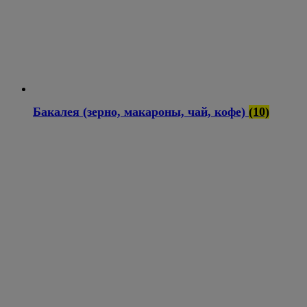
Бакалея (зерно, макароны, чай, кофе)
(10)