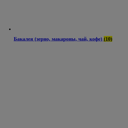
Бакалея (зерно, макароны, чай, кофе)
(10)