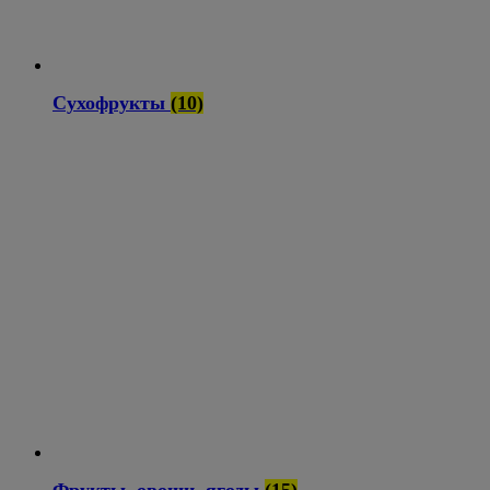
Сухофрукты
(10)
Фрукты, овощи, ягоды
(15)