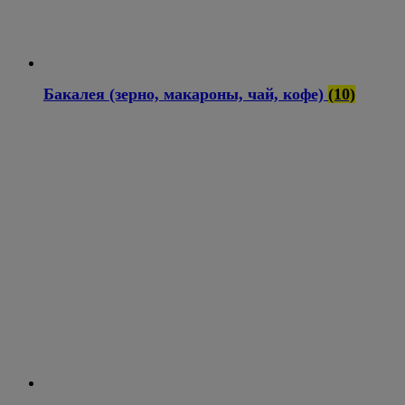
Бакалея (зерно, макароны, чай, кофе)
(10)