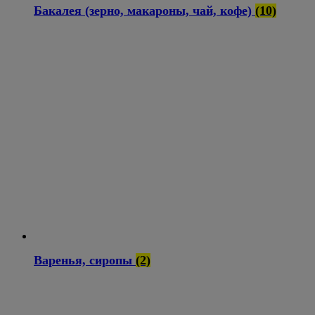
Бакалея (зерно, макароны, чай, кофе)
(10)
Варенья, сиропы
(2)