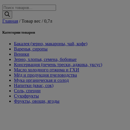
Поиск
товаров
Главная
/ Товар вес / 0,7л
Категории товаров
Бакалея (зерно, макароны, чай, кофе)
Варенья, сиропы
Веники
Зерно, хлопья, семена, бобовые
Консервация (печень трески, аджика, уксус)
Масло холодного отжима и ГХИ
Мёд и продукция пчеловодства
Мука органическая и солод
Напитки (квас, сок)
Соль, специи
Сухофрукты
Фрукты, овощи, ягоды